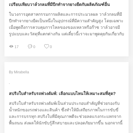
เปรียบเทียบวาล์วกลมที่มีปีกทำจากยางยืดกับผลิตภัณฑ์อื่น
ในวงการอุตสาหกรรมการผลิตและการประมวลผล วาล์วกลมที่มี
ปีกทำจากยางยืดเป็นหนึ่งในอุปกรณ์ที่มีความสำคัญสูง โดยเฉพาะ
เมื่อพูดถึงการควบคุมการไหลของของเหลวหรือก๊าซ วาล์วอาจมี
รูปแบบและวัสดุที่แตกต่างกัน แต่เดี๋ยวนี้เราจะมาพูดคุยกันเกี่ยวกับ
วาล์วกลมที่มีปีกทำจากยางยืดของแบรนด์ Chenyu Valve ที่มี
คุณภาพสูง และเปรียบเทียบกับผลิตภัณฑ์อื่นๆ ที่มีอยู่ในตลาด
17
0
0
By Mirabella
สปริงใบสำหรับรถพ่วงดัมพ์: เลือกแบบไหนให้เหมาะสมที่สุด?
สปริงใบสำหรับรถพ่วงดัมพ์เป็นส่วนประกอบสำคัญที่ช่วยรองรับ
น้ำหนักของรถพ่วงและสินค้า ซึ่งทำให้มีเสถียรภาพในการขับขี่
และการบรรทุก สปริงใบที่มีคุณภาพดีจะช่วยลดแรงกระแทกจาก
พื้นถนน ส่งผลให้นักขับรู้สึกสบายและปลอดภัยมากขึ้น นอกจากนี้
สปริงใบยังมีรูปแบบและขนาดที่หลากหลาย โดยขึ้นอยู่กับความ