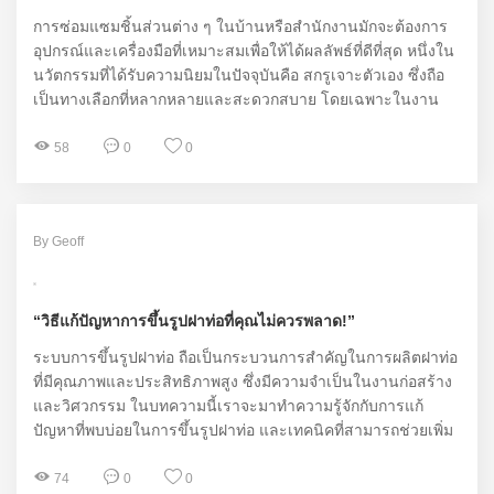
การซ่อมแซมชิ้นส่วนต่าง ๆ ในบ้านหรือสำนักงานมักจะต้องการ
อุปกรณ์และเครื่องมือที่เหมาะสมเพื่อให้ได้ผลลัพธ์ที่ดีที่สุด หนึ่งใน
นวัตกรรมที่ได้รับความนิยมในปัจจุบันคือ สกรูเจาะตัวเอง ซึ่งถือ
เป็นทางเลือกที่หลากหลายและสะดวกสบาย โดยเฉพาะในงาน
ซ่อมแซมที่ต้องการประสิทธิภาพสูงและง่ายต่อการใช้งาน ใน
บทความนี้ เราจะสำรวจคุณสมบัติและข้อดีของสกรูเจาะตัวเอง
58
0
0
พร้อมกับการแนะนำสินค้าจากแบรนด์ Shenghang Hardware ที่
ได้รับความนิยมในกลุ่มช่างซ่อมแซม
By Geoff
“วิธีแก้ปัญหาการขึ้นรูปฝาท่อที่คุณไม่ควรพลาด!”
ระบบการขึ้นรูปฝาท่อ ถือเป็นกระบวนการสำคัญในการผลิตฝาท่อ
ที่มีคุณภาพและประสิทธิภาพสูง ซึ่งมีความจำเป็นในงานก่อสร้าง
และวิศวกรรม ในบทความนี้เราจะมาทำความรู้จักกับการแก้
ปัญหาที่พบบ่อยในการขึ้นรูปฝาท่อ และเทคนิคที่สามารถช่วยเพิ่ม
ประสิทธิภาพในการผลิตฝาท่อ โดยเฉพาะฝาท่อที่ใช้ในโครงการ
ต่าง ๆ ของแบรนด์ Sino ที่ได้รับการยอมรับในอุตสาหกรรมอย่าง
74
0
0