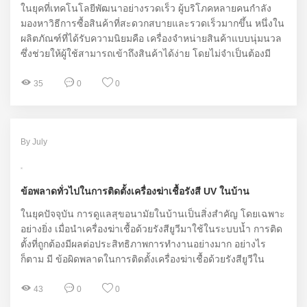
ในยุคที่เทคโนโลยีพัฒนาอย่างรวดเร็ว ผู้บริโภคหลายคนกำลัง
มองหาวิธีการซื้อสินค้าที่สะดวกสบายและรวดเร็วมากขึ้น หนึ่งใน
ผลิตภัณฑ์ที่ได้รับความนิยมคือ เครื่องจำหน่ายสินค้าแบบนุ่มนวล
ซึ่งช่วยให้ผู้ใช้สามารถเข้าถึงสินค้าได้ง่าย โดยไม่จำเป็นต้องมี
พนักงานขาย ในบทความนี้ เราจะมาดูเครื่องจำหน่ายสินค้าแบบ
นุ่มนวลจากแบรนด์ Yunyin และเปรียบเทียบกับเครื่องจำหน่าย
35
0
0
สินค้าอื่น ๆ ที่น่าสนใจ
By July
ข้อพลาดทั่วไปในการติดตั้งเครื่องฆ่าเชื้อรังสี UV ในบ้าน
ในยุคปัจจุบัน การดูแลสุขอนามัยในบ้านเป็นสิ่งสำคัญ โดยเฉพาะ
อย่างยิ่ง เมื่อนำเครื่องฆ่าเชื้อด้วยรังสียูวีมาใช้ในระบบน้ำ การติด
ตั้งที่ถูกต้องมีผลต่อประสิทธิภาพการทำงานอย่างมาก อย่างไร
ก็ตาม มี ข้อผิดพลาดในการติดตั้งเครื่องฆ่าเชื้อด้วยรังสียูวีใน
ระบบน้ำที่ควรหลีกเลี่ยง ซึ่งจะส่งผลเสียต่อผลลัพธ์ของการ ฆ่าเชื้อ
และความปลอดภัยของน้ำดื่มในบ้าน
43
0
0