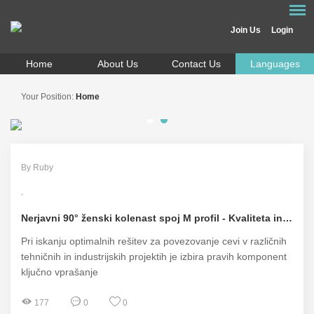
Join Us
Login
Home
About Us
Contact Us
Languages
Your Position:
Home
By Ruby
Nerjavni 90° ženski kolenast spoj M profil - Kvaliteta in vzdržljivost za vsak projekt!
Pri iskanju optimalnih rešitev za povezovanje cevi v različnih
tehničnih in industrijskih projektih je izbira pravih komponent
ključno vprašanje
177
0
0