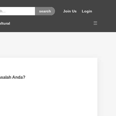
Join Us
Login
ltural
Masalah Anda?