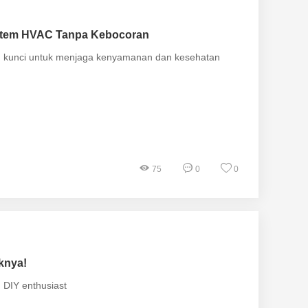
Sistem HVAC Tanpa Kebocoran
alah kunci untuk menjaga kenyamanan dan kesehatan
75
0
0
knya!
 DIY enthusiast