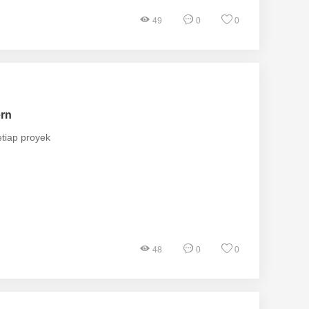
49
0
0
ern
etiap proyek
48
0
0