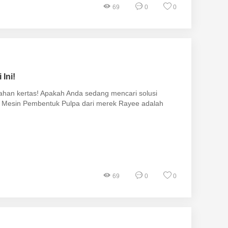
69
0
0
Ini!
olahan kertas! Apakah Anda sedang mencari solusi
da? Mesin Pembentuk Pulpa dari merek Rayee adalah
69
0
0