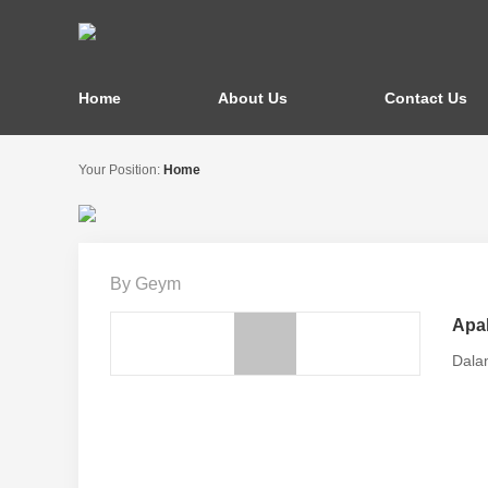
Home
About Us
Contact Us
Your Position:
Home
By Geym
Apak
Dalam