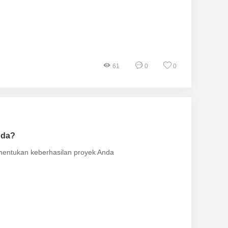
61
0
0
nda?
enentukan keberhasilan proyek Anda