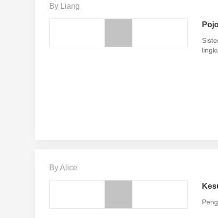
By Liang
Poj
Sist
ling
By Alice
Kes
Pengg