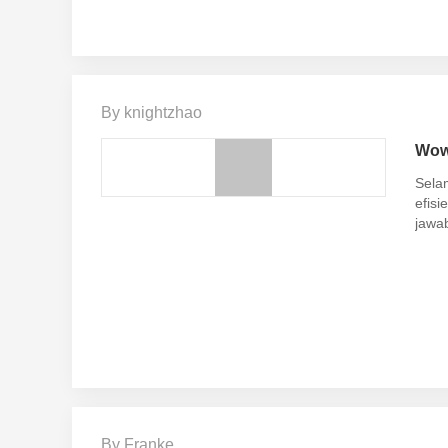
By knightzhao
Wow!
Selam
efisi
jawa
By Franke