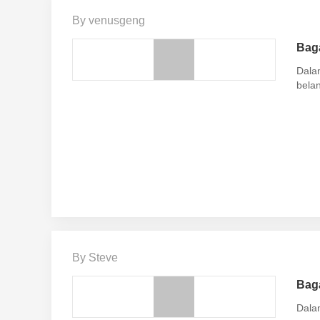
By venusgeng
Bag
Dala
belan
By Steve
Baga
Dala