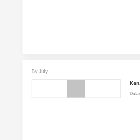
By July
Kena
Dala