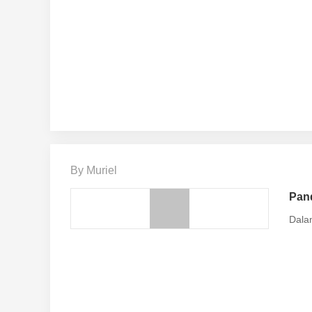
By Muriel
Pand
Dala